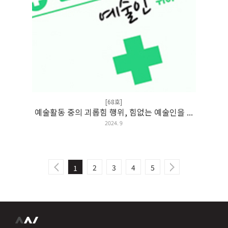
[68호]
예술활동 중의 괴롭힘 행위, 힘없는 예술인을 ...
2024. 9
2
3
4
5
1