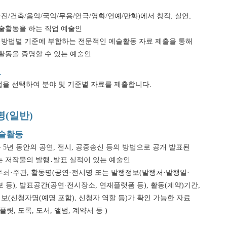
사진/건축/음악/국악/무용/연극/영화/연예/만화)에서 창작, 실연,
술활동을 하는 직업 예술인
·방법별 기준에 부합하는 전문적인 예술활동 자료 제출을 통해
활동을 증명할 수 있는 예술인
료
방법을 선택하여 분야 및 기준별 자료를 제출합니다.
명(일반)
예술활동
또는 5년 동안의 공연, 전시, 공중송신 등의 방법으로 공개 발표된
는 저작물의 발행․발표 실적이 있는 예술인
(주최·주관, 활동명(공연·전시명 또는 발행정보(발행처·발행일·
등), 발표공간(공연·전시장소, 연재플랫폼 등), 활동(계약)기간,
보(신청자명(예명 포함), 신청자 역할 등)가 확인 가능한 자료
릿, 도록, 도서, 앨범, 계약서 등 )