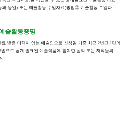
동과 동일) 또는 예술활동 수입자료(방법② 예술활동 수입과
인 예술활동증명
완료 받은 이력이 없는 예술인으로 신청일 기준 최근 2년간 1편의
 방법으로 공개 발표된 예술작품에 참여한 실적 또는 저작물의
술인
표된 예술활동과 동일
명 특례
 특례(보유자·전승교육사)
 및 진흥에 관한 법률」에 따른 보유자·전승교육사 또는 시·도
55
vol.
육사
 시·도에서 발급한 보유자·․전승교육사 확인 서류
 특례(이수자)
예술활동증명 신청, 이것이 궁금하다!
2022. 4
 및 진흥에 관한 법률」에 이수자 또는 시·도 무형문화재 이수자