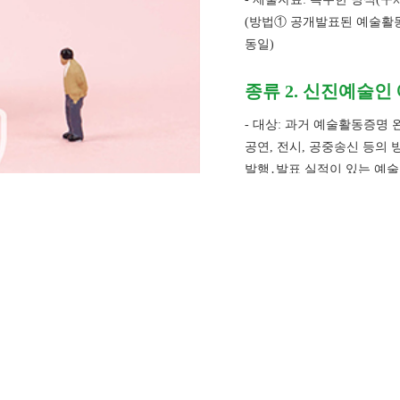
(방법① 공개발표된 예술활
동일)
종류 2. 신진예술
- 대상: 과거 예술활동증명 
공연, 전시, 공중송신 등의
발행․발표 실적이 있는 예
- 제출자료: 방법① 공개발
종류 3. 예술활동증
방법① 무형문화재 관련
- 대상: 「무형문화재 보전
57
56
vol.
vol.
무형문화재 보유자·전승교
- 제출서류: 문화재청 또는
방법② 무형문화재 관련
예술인 권익보호 교육 - 자주 묻는 질문 10...
창작준비금지원사업의 성과와 의미
2022. 8
2022. 6
- 대상: 「무형문화재 보전