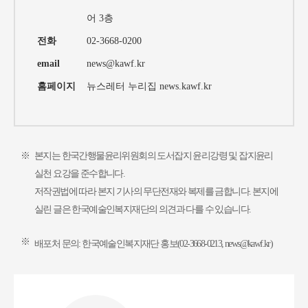
어 3층
전화
02-3668-0200
email
news@kawf.kr
홈페이지
뉴스레터 누리집
news.kawf.kr
※
본지는 한국간행물윤리위원회의 도서잡지 윤리강령 및 잡지윤리
실천 요강을 준수합니다.
저작권법에 따라 본지 기사의 무단전재와 복제를 금합니다. 본지에
실린 글은 한국예술인복지재단의 의견과 다를 수 있습니다.
※
배포처 문의: 한국예술인복지재단 홍보(02-3668-0213, news@kawf.kr)