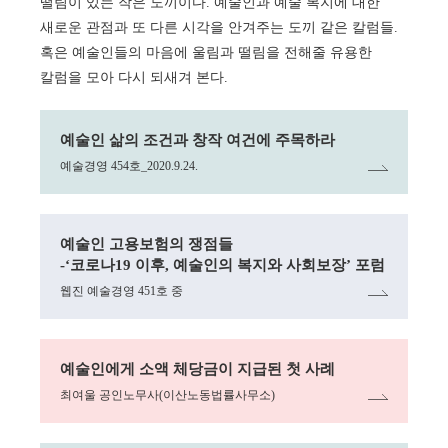
떨림이 있는 작은 도끼이다. 예술인과 예술 복지에 대한
새로운 관점과 또 다른 시각을 안겨주는 도끼 같은 칼럼들.
혹은 예술인들의 마음에 울림과 떨림을 전해줄 유용한
칼럼을 모아 다시 되새겨 본다.
링크
예술인 삶의 조건과 창작 여건에 주목하라
예술경영 454호_2020.9.24.
링크
예술인 고용보험의 쟁점들
-‘코로나19 이후, 예술인의 복지와 사회보장’ 포럼
웹진 예술경영 451호 중
링크
예술인에게 소액 체당금이 지급된 첫 사례
최여울 공인노무사(이산노동법률사무소)