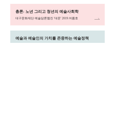
링크
총론: 노년 그리고 청년의 예술사회학
대구문화재단 예술담론웹진 '대문' 2019.여름호
링크
예술과 예술인의 가치를 존중하는 예술정책
한국문화관광연구원 웹진 '문화관광' 2019.6월호
링크
노년세대 예술가 지원 현황 및 필요성
대구문화재단 예술담론웹진 '대문' 2019. 여름호
링크
주 52시간 노동과 문화예술의 미래
예술경영웹진 421호