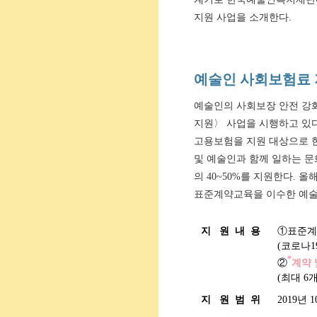
지원 사업을 소개한다.
예술인 사회보험료 
예술인의 사회보장 안전 강
지원〉 사업을 시행하고 있다
고용보험을 지원 대상으로 
및 예술인과 함께 일하는 
의 40~50%를 지원한다. 
표준계약교육을 이수한 예술
지   원  내  용
①표준계약
(코로나1
*
②
계약 
(최대 6
지   원  범  위
2019년 