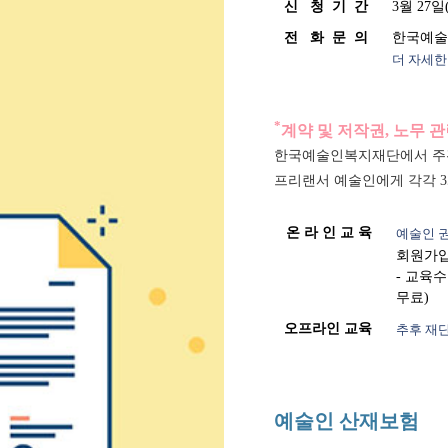
신   청  기  간
3월 27일
전   화  문  의
한국예술인복
더 자세한
*
계약 및 저작권, 노무 
한국예술인복지재단에서 주관
프리랜서 예술인에게 각각 3
온 라 인 교 육
예술인 
회원가입
- 교육수
무료)
오프라인 교육
추후 재
예술인 산재보험