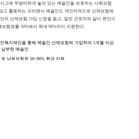
은 사고에 무방비하게 놓여 있는 예술인을 보호하는 사회보험
 않고 활동하는 프리랜서 예술인도 개인자격으로 산재보험에
술인의 산재보험 가입 신청을 돕고, 일반 근로자와 달리 본인이
보험료를 50%에서 최대 90%까지 지원한다.
인복지재단을 통해 예술인 산재보험에 가입하여 1개월 이상
 납부한 예술인
및 납부보험료 50~90% 환급 지원
납부내역 확인 후 본인 지정 계좌로 환급
력정보시스템
(www.kawfartist.kr)
을 통한 온라인 신청
지재단 사회보험팀 (☎02-3668-0200, 0281)
 사항은
65
vol.
예술인 권리보장센터 개소
2024. 1
를 해소하고자 의료비 부담으로 경제적 어려움을 겪는