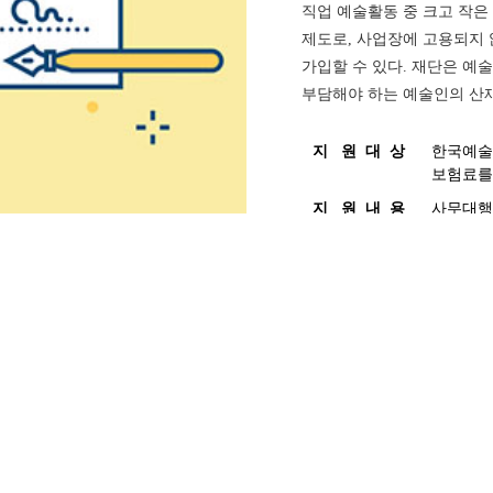
직업 예술활동 중 크고 작
제도로, 사업장에 고용되지
가입할 수 있다. 재단은 예
부담해야 하는 예술인의 산재
지   원  대  상
한국예술
보험료를
지   원  내  용
사무대행 
지   원  방  법
(보험료 
신   청  방  법
예술인경
전   화  문  의
한국예술인복
더 자세한
69
66
vol.
vol.
예술인 의료비 지원
예술로 사업 10주년 기념 포럼 ‘예술로 10...
예술인을 위한 자살예방 생명지킴이 교육
2024. 11
2024. 5
예술인의 사회보장 사각지대