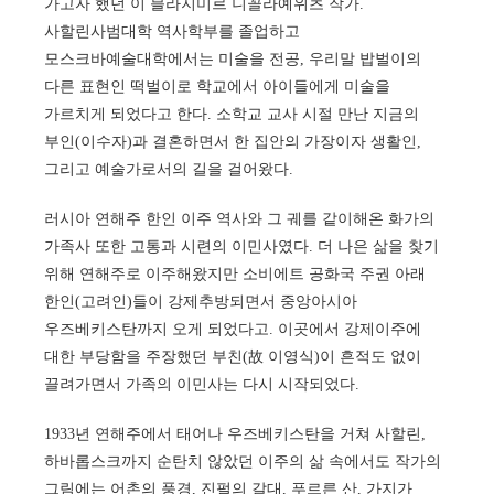
가고자 했던 이 블라지미르 니꼴라예위츠 작가.
사할린사범대학 역사학부를 졸업하고
모스크바예술대학에서는 미술을 전공, 우리말 밥벌이의
다른 표현인 떡벌이로 학교에서 아이들에게 미술을
가르치게 되었다고 한다. 소학교 교사 시절 만난 지금의
부인(이수자)과 결혼하면서 한 집안의 가장이자 생활인,
그리고 예술가로서의 길을 걸어왔다.
러시아 연해주 한인 이주 역사와 그 궤를 같이해온 화가의
가족사 또한 고통과 시련의 이민사였다. 더 나은 삶을 찾기
위해 연해주로 이주해왔지만 소비에트 공화국 주권 아래
한인(고려인)들이 강제추방되면서 중앙아시아
우즈베키스탄까지 오게 되었다고. 이곳에서 강제이주에
대한 부당함을 주장했던 부친(故 이영식)이 흔적도 없이
끌려가면서 가족의 이민사는 다시 시작되었다.
1933년 연해주에서 태어나 우즈베키스탄을 거쳐 사할린,
하바롭스크까지 순탄치 않았던 이주의 삶 속에서도 작가의
그림에는 어촌의 풍경, 진펄의 갈대, 푸르른 산, 가지가