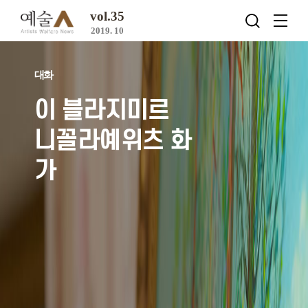
vol.35
2019. 10
대화
이 블라지미르
니꼴라예위츠 화
가