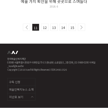
예술 가치 확산을 위해 곳곳으로 스며들다
2018. 6
12
13
14
15
11
한국예술인복지재단
03088 서울특별시 종로구 이화장길 70-15 (동숭동) 소호빌딩 1, 2층 전화_02-3668-0200 이메일
_kawf@kawf.kr
Copyright ⓒ2016 kawf All Rights Reserved. ISSN 2466-2526
구독 신청
예술인복지뉴스 소개
지난호 보기