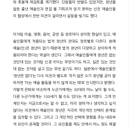
와 호봉제 재검토를 제기했다. 단원들의 반발도 있었지만, 정년을
앞둔 중년 예술인과 면접 볼 기회조차 얻지 못하는 신진 예술인들
이 웹상에서 찬반 의견이 갈리면서 갈등을 빚기도 했다.
이처럼 미술, 영화, 음악, 공연 등 장르마다 상이한 현실이 있고, 예
술인들에게 적용되는 법적 정년의 잣대도 장르별로 다르다. 본래
예술(인)은 정년이 없기 때문에 법적 정년이 다양하고 상이하게 적
용되어야 한다는 역설이 생긴다. 그래서 예술인들에게 정년은 없는
것인데 있는 것처럼 신경 쓰이는 무엇이기도 하고, 실은 있는 것인
데 없는 것처럼 살고 있는 무엇 같기도 하다. 설문에서 예술인들은
‘정년은 없다’는 다수 의견과 별도로 적지 않은 수가 정년을 굳이 말
하자면 ‘더는 예술 활동을 하지 않게 되는 때’로 인식한다고 밝혔다.
자발적 은퇴와 비슷하게 누군가에게는 30대의 어느 날이 될 수도,
다른 누군가에게는 100세가 될 수도 있다는 게 요지였다. 그게 언
제인지는 지금으로서는 알 수 없고, 미리 정하거나 생각하고 싶지
않다는 의견에서 예술인의 정년은 지극히 개인적인 선택의 문제임
을 짐작할 수 있다. 그리고 그 개인적인 선택에 영향을 주는 내외부
적 요인이 존재할 것이다. 그 요인들을 제도 안에서 어느 정도 해결