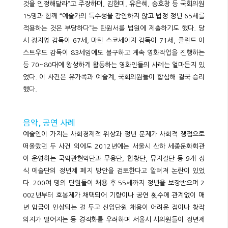
것을 인정해달라”고 주장하며, 김현미, 유은혜, 송호창 등 국회의원
15명과 함께 “예술가의 특수성을 감안하지 않고 법정 정년 65세를
적용하는 것은 부당하다”는 탄원서를 법원에 제출하기도 했다. 당
시 정지영 감독이 67세, 마틴 스코세이지 감독이 71세, 클린트 이
스트우드 감독이 83세임에도 불구하고 계속 영화작업을 진행하는
등 70~80대에 왕성하게 활동하는 영화인들의 사례는 얼마든지 있
었다. 이 사건은 유가족과 예술계, 국회의원들이 합심해 결국 승리
했다.
음악, 공연 사례
예술인이 가지는 사회경제적 위상과 정년 문제가 사회적 쟁점으로
떠올랐던 두 사건 외에도 2012년에는 서울시 산하 세종문화회관
이 운영하는 국악관현악단과 무용단, 합창단, 뮤지컬단 등 9개 정
식 예술단의 정년제 폐지 방안을 검토한다고 알려져 논란이 있었
다. 200여 명의 단원들이 채용 후 55세까지 정년을 보장받으며 2
002년부터 호봉제가 채택되어 기량이나 공연 횟수에 관계없이 매
년 임금이 인상되는 걸 두고 신입단원 채용이 어려운 점이나 창작
의지가 떨어지는 등 경직화를 우려하며 서울시 시의원들이 정년제