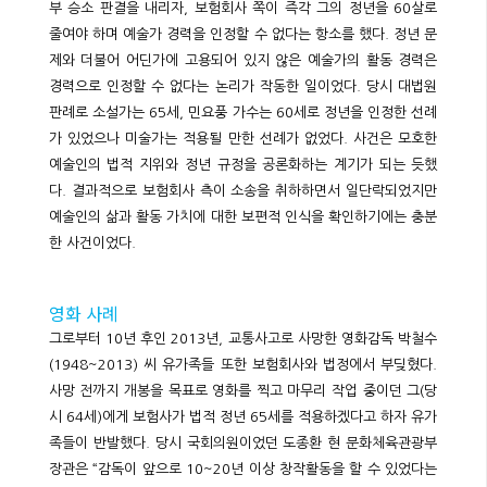
부 승소 판결을 내리자, 보험회사 쪽이 즉각 그의 정년을 60살로
줄여야 하며 예술가 경력을 인정할 수 없다는 항소를 했다. 정년 문
제와 더불어 어딘가에 고용되어 있지 않은 예술가의 활동 경력은
경력으로 인정할 수 없다는 논리가 작동한 일이었다. 당시 대법원
판례로 소설가는 65세, 민요풍 가수는 60세로 정년을 인정한 선례
가 있었으나 미술가는 적용될 만한 선례가 없었다. 사건은 모호한
예술인의 법적 지위와 정년 규정을 공론화하는 계기가 되는 듯했
다. 결과적으로 보험회사 측이 소송을 취하하면서 일단락되었지만
예술인의 삶과 활동 가치에 대한 보편적 인식을 확인하기에는 충분
한 사건이었다.
영화 사례
그로부터 10년 후인 2013년, 교통사고로 사망한 영화감독 박철수
(1948~2013) 씨 유가족들 또한 보험회사와 법정에서 부딪혔다.
사망 전까지 개봉을 목표로 영화를 찍고 마무리 작업 중이던 그(당
시 64세)에게 보험사가 법적 정년 65세를 적용하겠다고 하자 유가
족들이 반발했다. 당시 국회의원이었던 도종환 현 문화체육관광부
장관은 “감독이 앞으로 10~20년 이상 창작활동을 할 수 있었다는