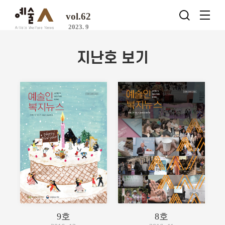
vol.62
2023. 9
지난호 보기
9호
8호