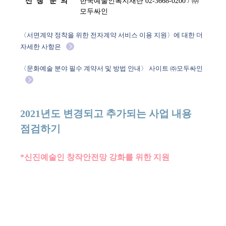
신  청   문  의
한국예술인복지재단 02-3668-0200 / ㈜
모두싸인
〈서면계약 정착을 위한 전자계약 서비스 이용 지원〉에 대한 더
자세한 사항은
〈문화예술 분야 필수 계약서 및 방법 안내〉 사이트 ㈜모두싸인
2021년도 변경되고 추가되는 사업 내용
점검하기
*신진예술인 창작안전망 강화를 위한 지원
재단에서는 예술인의 열악한 창작환경을 개선하고
사회보험 사각지대 해소를 위해 창작안전망 구축을
강화한다. 코로나19로 예술활동이 더욱 어려워진 경력 2년
미만 신진예술인들의 창작활동 지원을 위해 ‘신진예술인
창작준비금’ 60억 원(3000명×200만 원)을 신규 편성했으며