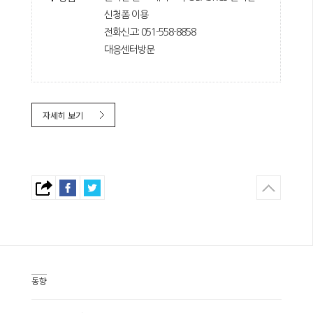
신청폼 이용
전화신고: 051-558-8858
대응센터방문
자세히 보기
동향