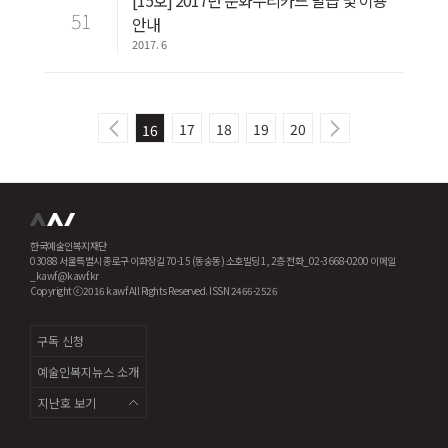
[15호] 2017년 문화누리카드 발급 및 이용
51
안내
2017. 6
17
18
19
20
16
한국예술인복지재단
03088 서울특별시 종로구 이화장길 70-15 (동숭동) 소호빌딩 1, 2층 전화_02-3668-0200 이메일
_kawf@kawf.kr
Copyright ⓒ2016 kawf All Rights Reserved. ISSN 2466-2526
구독 신청
예술인복지뉴스 소개
지난호 보기