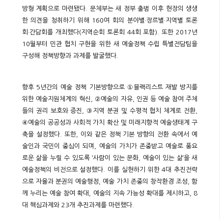
방형 계획으로 마련됐다. 문체부는 새 정부 출범 이후 현장의 생생
한 의견을 청취하기 위해 160여 회의 분야별·장르별·지역별 토론
회·간담회를 개최했다(지역순회 토론회 44회 포함). 또한 2017년
10월부터 민관 협치 구현을 위한 새 예술정책 수립 특별전담팀을
구성해 정책방향과 과제를 발굴했다.
향후 5년간의 예술 정책 기본방향으로 ①블랙리스트 재발 방지를
위한 예술지원체계의 혁신, ②예술의 자유, 인권 등 예술 참여 주체
들의 권리 보호와 증진, ③지역 분권 및 수평적 협치 체계로 전환,
④예술의 공공성과 사회적 가치 확산 및 미래지향적 예술생태계 구
축을 설정했다. 또한, 이와 같은 정책 기본 방향의 전환 속에서 예
술인과 국민이 중심이 되며, 예술의 가치가 존중받고 예술로 풍요
로운 삶을 누릴 수 있도록 ‘사람이 있는 문화, 예술이 있는 삶’을 새
예술정책의 비전으로 설정했다. 이를 실현하기 위한 4대 추진전략
으로 자율과 분권의 예술행정, 예술 가치 존중의 창작환경 조성, 함
께 누리는 예술 참여 확대, 예술의 지속 가능성 확대를 제시하고, 8
대 핵심과제와 23개 추진과제를 마련했다.