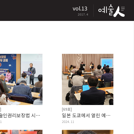
vol.13
2017. 4
]
[69호]
<예술인권리보장법 시행 성과와 향후 과제...
일본 도쿄에서 열린 예술인복지정책 세미나 현장
 1
2024. 11