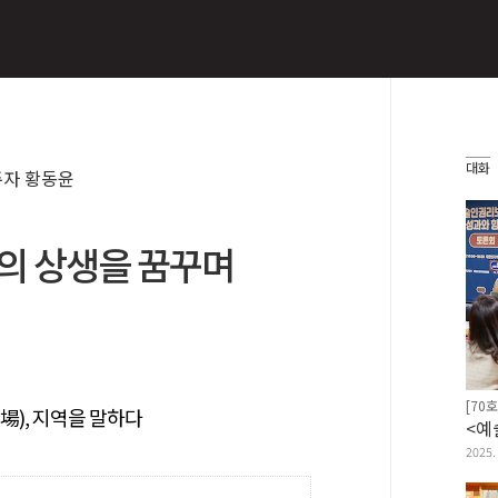
대화
주자 황동윤
의 상생을 꿈꾸며
[70호
場), 지역을 말하다
2025.