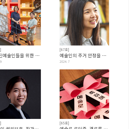
]
[67호]
“신진예술인들을 위한 인프라를 마련해주는 역할...
예술인의 주거 안정을 돕는 유일무이한 대출이에...
 9
2024. 7
]
[65호]
예술인 권리보호, 작가이자 변호사로 말하기
예술로 로딩중, 경로를 재탐색합니다