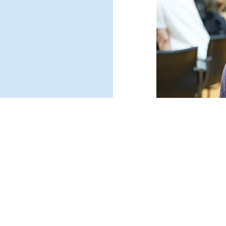
멘토링에 참여하며 포기했던 
“나와 비슷한 관심사를 가진
52
가진 예술인을 만나 커뮤니티
51
vol.
vol.
나눌 수 있기를 기대한다”고
미투 그 이후… 안전하고 성평등한 예술환경을...
예술만을 위해 고립되지 않는 삶을 위하여
멘토링 과정에서 경험 많은
2021. 8
2021. 6
찾을 수 있었다는 사진작가 