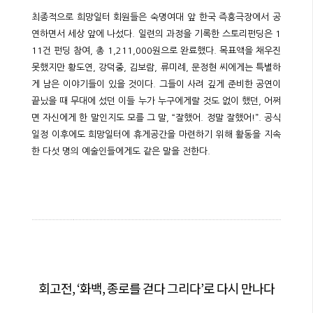
최종적으로 희망일터 회원들은 숙명여대 앞 한국 즉흥극장에서 공
연하면서 세상 앞에 나섰다. 일련의 과정을 기록한 스토리펀딩은 1
11건 펀딩 참여, 총 1,211,000원으로 완료했다. 목표액을 채우진
못했지만 황도연, 강덕중, 김보람, 류미례, 문정현 씨에게는 특별하
게 남은 이야기들이 있을 것이다. 그들이 사려 깊게 준비한 공연이
끝났을 때 무대에 섰던 이들 누가 누구에게랄 것도 없이 했던, 어쩌
면 자신에게 한 말인지도 모를 그 말, “잘했어. 정말 잘했어!”. 공식
일정 이후에도 희망일터에 휴게공간을 마련하기 위해 활동을 지속
한 다섯 명의 예술인들에게도 같은 말을 전한다.
회고전, ‘화백, 종로를 걷다 그리다’로 다시 만나다