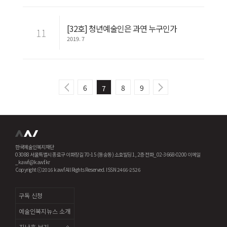
[32호] 청년예술인은 과연 누구인가
11
2019. 7
6
8
9
7
한국예술인복지재단
03088 서울특별시 종로구 이화장길 70-15 (동숭동) 소호빌딩 1, 2층 전화_02-3668-0200 이메일
_kawf@kawf.kr
Copyright ⓒ2016 kawf All Rights Reserved. ISSN 2466-2526
구독 신청
예술인복지뉴스 소개
지난호 보기