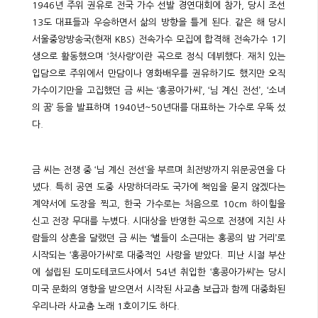
1946년 주위 권유로 전국 가수 선발 경연대회에 참가, 당시 조선
13도 대표들과 우승하면서 삶의 방향을 틀게 된다. 같은 해 당시
서울중앙방송국(현재 KBS) 전속가수 모집에 합격해 전속가수 1기
생으로 활동했으며 ‘첫사랑’이란 곡으로 정식 데뷔했다. 재치 있는
입담으로 주위에서 만담이나 영화배우를 권유하기도 했지만 오직
가수이기만을 고집했던 금 씨는 ‘홍콩아가씨’, ‘님 계신 전선’, ‘소녀
의 꿈’ 등을 발표하며 1940년~50년대를 대표하는 가수로 우뚝 섰
다.
금 씨는 전쟁 중 ‘님 계신 전선’을 부르며 최전방까지 위문공연을 다
녔다. 특히 공연 도중 사망하더라도 국가에 책임을 묻지 않겠다는
계약서에 도장을 찍고, 한국 가수로는 처음으로 10cm 하이힐을
신고 전장 무대를 누볐다. 시대상을 반영한 곡으로 전쟁에 지친 사
람들의 상흔을 달랬던 금 씨는 ‘별들이 소근대는 홍콩의 밤 거리’로
시작되는 ‘홍콩아가씨’로 대중적인 사랑을 받았다. 피난 시절 부산
에 설립된 도미도테코드사에서 54년 취입한 ‘홍콩아가씨’는 당시
미국 문화의 영향을 받으면서 시작된 사교춤 보급과 함께 대중화된
우리나라 사교춤 노래 1호이기도 하다.