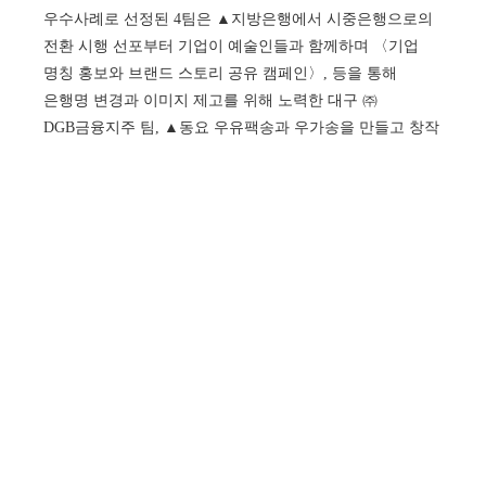
우수사례로 선정된 4팀은 ▲지방은행에서 시중은행으로의
전환 시행 선포부터 기업이 예술인들과 함께하며 〈기업
명칭 홍보와 브랜드 스토리 공유 캠페인〉,
등을 통해
은행명 변경과 이미지 제고를 위해 노력한 대구 ㈜
DGB금융지주 팀, ▲동요 우유팩송과 우가송을 만들고 창작
그림책을 출판하여 어린이집에 배포하는 등 〈미래세대를
위한 우유팩 자원순환〉 프로젝트를 진행한
경기환경운동연합 팀, ▲도서관의 이념인 '민주주의와
인권'과 운영 핵심어 '존중'을 바탕으로, 이용자 간 고유성을
이해하고 존중하기 위한 보드게임 제작 및 전시 프로젝트를
진행한 김근태기념도서관 팀, ▲영상 제작, 더미북 만들기,
퍼포먼스 작업을 진행한 아시아 분쟁지역(미얀마, 로힝야,
팔레스타인)의 피해 생존자, 현지 활동가들과 함께
당사자들의 인권, 평화, 공동체 문제를 해결할 수 있도록
지원하는 시민단체인 사단법인 아디 팀으로, 재단
기관장상을 수상했다. 또한 공로상은 국립칠곡숲체원,
서울시립뇌성마비복지관, 충주연수6단지관리사무소 등
3팀에게 돌아갔다.