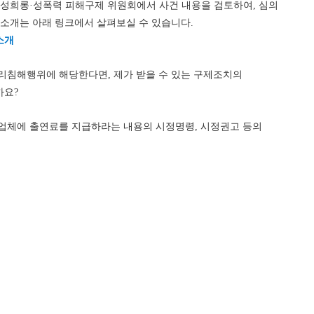
및 성희롱·성폭력 피해구제 위원회에서 사건 내용을 검토하여, 심의
 소개는 아래 링크에서 살펴보실 수 있습니다.
소개
권리침해행위에 해당한다면, 제가 받을 수 있는 구제조치의
까요?
사업체에 출연료를 지급하라는 내용의 시정명령, 시정권고 등의
다. 경우에 따라 민사소송에 대한 법률지원 등을 받으실 수도
원회의 의결 내용에 따라 달라지는 것이므로 대략적인 참고만
광부의 사실조사가 진행되기 전에 피신고인으로부터 미지급된
 하나요?
62
vol.
 마이페이지에서 신고 취하 신청이 가능합니다. 만약 신고를
를 원하실 경우라도, 아래 「예술인권리보장법」 제30조 제1항
광주에서 전국 최초로 예술인 권리보장 조례를 ...
2023. 9
종결될 가능성이 있으니 참고 부탁드립니다.