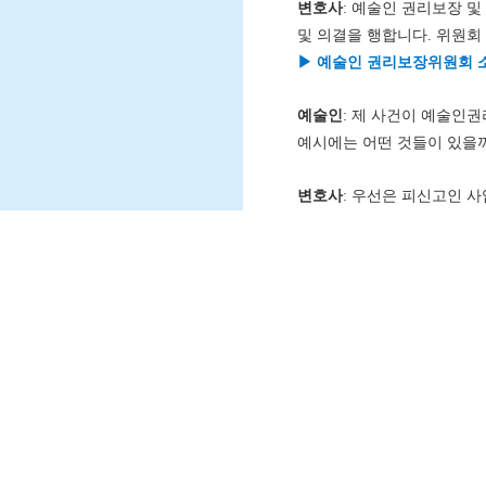
변호사
: 예술인 권리보장 
및 의결을 행합니다. 위원회
▶ 예술인 권리보장위원회 
예술인
: 제 사건이 예술인
예시에는 어떤 것들이 있을
변호사
: 우선은 피신고인 
행정처분이 내려질 수 있습니
있고요. 물론 이 부분은 위
해주시기 바랍니다.
예술인
: 만약 문화체육관
출연료를 받으면 어떻게 해야
66
63
vol.
vol.
변호사
: 신고접수를 하셨던
취하하지 않고 계속 진행하기
신청하세요, 예술인 법률상담!
지역사업 담당자들이 말하는 ‘예술로 사업’
2024. 5
2023. 11
제1호에 따라 조사절차가 